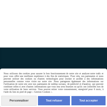
Nous utilisons des cookies pour assurer le bon fonctionnement de notre site et analyser notre trafic et
pour vous offrir une meilleure expérience à des fins de statistiques. Pour cela, nos partenaires et nous
peuvent utiliser des cookies ou d'autres technologies pour stocker et accéder à des informations
Autoriser
Facebook est désactivé.
personnelles comme votre visite sur notre site. Nous partageons également des informations sur
l'utilisation de notre site avec nos partenaires de médias sociaux, de publicité et d'analyse, qui peuvent
combiner celles-ci avec d'autres informations que vous leur avez fournies ou qu'ils ont collectées lors de
Mentions Légales
Gestion cookies
Mon Compte
Créer un
votre utilisation de leurs services. Vous pouvez retirer votre consentement, enregistré pour 6 mois, à
l'aide du lien en pied de page « Gestion Cookies ».
site internet
Personnaliser
Tout refuser
Tout accepter